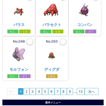
パラス
パラセクト
コンパン
むし
くさ
むし
くさ
むし
どく
No.049
No.050
モルフォン
ディグダ
むし
どく
じめん
前へ
1
2
3
4
5
6
7
8
9
....
13
次へ
基本メニュー