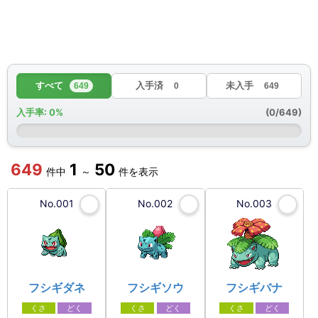
すべて
入手済
未入手
649
0
649
入手率:
0%
(
0
/
649
)
649
1
50
件中
～
件を表示
No.001
No.002
No.003
フシギダネ
フシギソウ
フシギバナ
くさ
どく
くさ
どく
くさ
どく